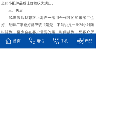
道的小配件品质让群雄叹为观止。
三、售后
说道售后我想跟上海自一船用合作过的船东船厂也
好、配套厂家也好都应该很清楚，不能说是一天24小时随
叫随到，至少会在客户需要的第一时间赶到，想客户所
想，急客户所急。
首页
电话
手机
产品
四、口碑
口碑，指众人口头的颂扬；泛指众人的议论；群众的
口头传说，相当于一种大众嘴边经常提起的事情或组织。
这是口碑字面的解释。当然术业有专工，搞船的可能很多
不知道上海自一，但搞船上电器的应该对上海自一都很了
解。
以上可以大致了解上海自一船用仪表有限公司是一个
值得信赖、专业的电器仪表公司。
上一篇：
船用电表厂家哪家好？
下一篇：
Q96-RZC交流电......