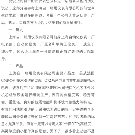
要说上海自一船用仪表怎么样这个话题要从他的历史
说起，这部分请参考上海自一船用仪表有限公司的前世今
生这里就不做过多的叙述。考量一个公司无非从历史、产
品、售后、口碑等方面说起，这里咱们就掰扯掰扯。
一、历史
上海自一船用仪表有限公司前身上海自动化仪表一厂
电表部，自动化仪表一厂原名和平热工仪表厂，成立于
1959年。这么说上海自一可谓是根正苗红典型的大院出
身。
二、产品
上海自一船用仪表有限公司主要产品之一是从法国
CMR公司技术引进的Q96、Q72系列电量与非电量测量指示
电表。该系列产品采用德国PRIFEG公司进口的机芯零件和
机芯组装设备进行组装生产，因而具有精度高、稳定可
靠、重量轻、良好的抗震性能和抗环境气候能力等特点。
有哥们问法国引进的，采用德国进口的就一定牛逼吗？不
能说从国外引进过来的就一定是好东东，经得起考验的玩
意才是真品质。但有一定可以肯定人家“带怪任”的高精度、
高灵敏度的小配件真的是独步天下了，很多看上起微不足