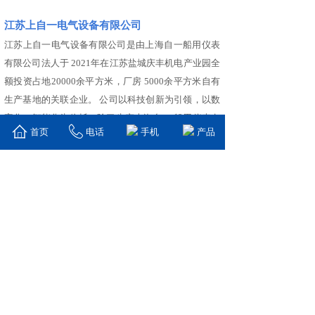
江苏上自一电气设备有限公司
江苏上自一电气设备有限公司是由上海自一船用仪表
有限公司法人于 2021年在江苏盐城庆丰机电产业园全
额投资占地20000余平方米，厂房 5000余平方米自有
生产基地的关联企业。 公司以科技创新为引领，以数
字化、智能化为依托，除了生产上海自 一船用仪表有
首页
电话
手机
产品
限公司的全部现有产品，还积极与其他企业深化合
作，配套 生产舵机控制系统。是一家集设计、开发于
一体，专业生产船用、舰用电 量和非电量指示仪表及
船舶、舰用电气配套的企业。 目前本公司与相关船舶
研究所合作，开发出了具有自主知识产权的国 产化、
数字化多功能触屏显示绝缘检测、温度、电流报警系
统；电阻变送 器等舰船用产品。同时还拥有艉轴转速
数据监测、电气柜多路断线巡检控 制等十余项软件著
作权及多项新型实用专利。 为了适应当前船舶设备的
增加而导致干扰源增多的情况，对于传统仪 表已不能