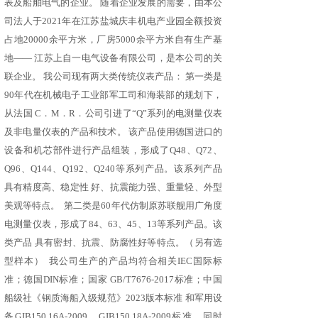
表及船舶电气的企业。 随着企业发展的需要，由本公
司法人于2021年在江苏盐城庆丰机电产业园全额投资
占地20000余平方米，厂房5000余平方米自有生产基
地—— 江苏上自一电气设备有限公司，是本公司的关
联企业。 我公司现有两大类传统仪表产品： 第一类是
90年代在机械电子工业部军工司和海装部的规划下，
从法国 C．M．R．公司引进了“Q”系列的电测量仪表
及非电量仪表的产品和技术。 该产品使用德国进口的
设备和机芯部件进行产品组装，形成了Q48、Q72、
Q96、Q144、Q192、Q240等系列产品。该系列产品
具有精度高、稳定性 好、抗震能力强、重量轻、外型
美观等特点。 第二类是60年代仿制原苏联舰用广角度
电测量仪表，形成了84、63、45、13等系列产品。该
类产品 具有密封、抗震、防腐性好等特点。（另有选
型样本） 我公司生产的产品均符合相关IEC国际标
准；德国DIN标准；国家 GB/T7676-2017标准；中国
船级社《钢质海船入级规范》2023版本标准 和军用设
备GJB150.16A-2009、GJB150.18A-2009标准。同时