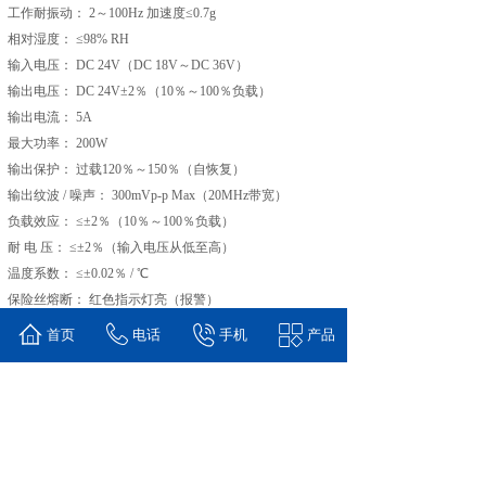
工作耐振动： 2～100Hz 加速度≤0.7g
相对湿度： ≤98% RH
输入电压： DC 24V（DC 18V～DC 36V）
输出电压： DC 24V±2％（10％～100％负载）
输出电流： 5A
最大功率： 200W
输出保护： 过载120％～150％（自恢复）
输出纹波 / 噪声： 300mVp-p Max（20MHz带宽）
负载效应： ≤±2％（10％～100％负载）
耐 电 压： ≤±2％（输入电压从低至高）
温度系数： ≤±0.02％ / ℃
保险丝熔断： 红色指示灯亮（报警）
首页
电话
手机
产品